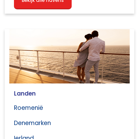
Bekijk alle havens
Landen
Roemenië
Denemarken
Ierland