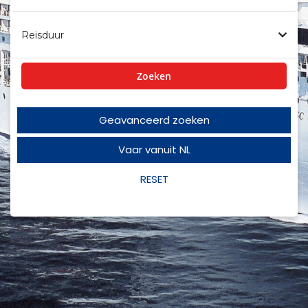
Reisduur
Zoeken
Geavanceerd zoeken
Vaar vanuit NL
RESET