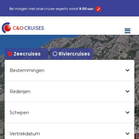
Bel morgen met onze cruise-experts vanaf
9:00 uur:
M
Zeecruises
Riviercruises
Bestemmingen
Rederijen
Schepen
Vertrekdatum