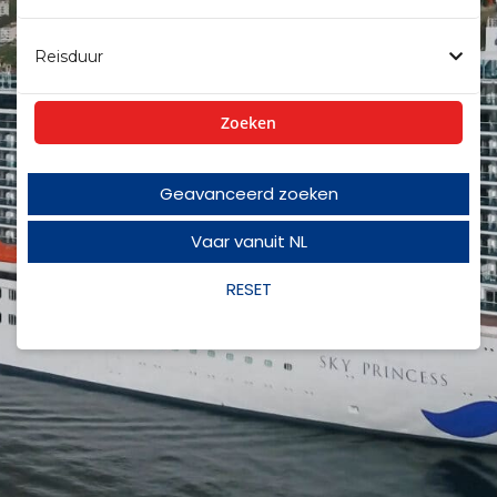
Reisduur
Zoeken
Geavanceerd zoeken
Vaar vanuit NL
RESET